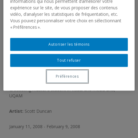
informations qui nous permettent d’améliorer votre
expérience sur le site, de vous proposer des contenus
vidéo, d’analyser les statistiques de fréquentation, etc.
Vous pouvez personnaliser votre choix en sélectionnant
« Préférences ».
Autoriser les témoins
SCOTT DUNCAN. HATRED OF
Tout refuser
CAPITALISM
Préférences
Graduating master's student in visual and media arts,
UQAM
Artist:
Scott Duncan
January 11, 2008 - February 9, 2008