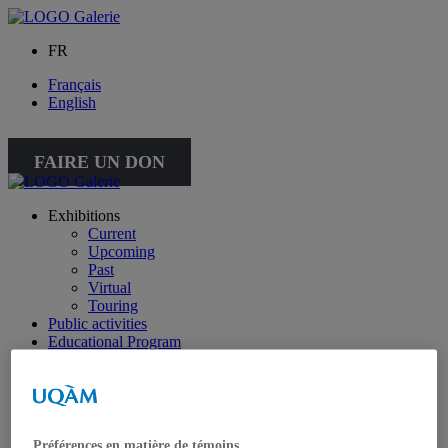
FR
Français
English
FAIRE UN DON
Exhibitions
Current
Upcoming
Past
Virtual
Touring
Public activities
Educational Program
Collection
Works from the collection
About the Collection
Publications
All publications
Préférences en matière de témoins