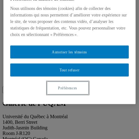
About our publications
About Éditions les petits carnets
Nous utilisons des témoins (cookies) afin de collecter des
News
informations qui nous permettent d’améliorer votre expérience sur
About
le site, de vous proposer des contenus vidéo, d’analyser les
Accessibility
statistiques de fréquentation, etc. Vous pouvez personnaliser votre
Contact
Mandate
choix en sélectionnant « Préférences ».
History
Staff
Project Proposals
Autoriser les témoins
Support
Floor plans
Press
Tout refuser
Search
Recherche placeholder
Préférences
Search
Search
for:
Galerie de l’UQAM
Université du Québec à Montréal
1400, Berri Street
Judith-Jasmin Building
Room J-R120
Montréal (QC) Canada