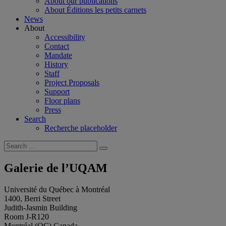
About our publications
About Éditions les petits carnets
News
About
Accessibility
Contact
Mandate
History
Staff
Project Proposals
Support
Floor plans
Press
Search
Recherche placeholder
Search
Search
for:
Galerie de l’UQAM
Université du Québec à Montréal
1400, Berri Street
Judith-Jasmin Building
Room J-R120
Montréal (QC) Canada