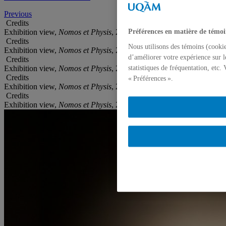
Previous
Credits
Exhibition view,
Nomos et Physis
, 2010, Galerie de l’UQAM
Préférences en matière de témoi
Credits
Nous utilisons des témoins (cookie
Exhibition view,
Nomos et Physis
, 2010, Galerie de l’UQAM
d’améliorer votre expérience sur l
Credits
Exhibition view,
Nomos et Physis
, 2010, Galerie de l’UQAM
statistiques de fréquentation, etc
Credits
« Préférences ».
Exhibition view,
Nomos et Physis
, 2010, Galerie de l’UQAM
Credits
Exhibition view,
Nomos et Physis
, 2010, Galerie de l’UQAM