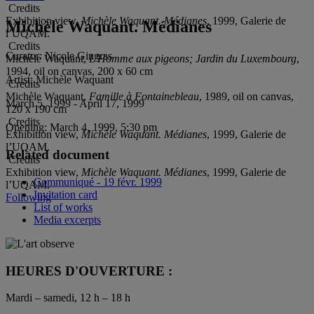
Credits
Exhibition view,
Michèle Waquant. Médianes
, 1999, Galerie de
Michèle Waquant. Médianes
l’UQAM.
Credits
Curator:
Nicole Gingras
Michèle Waquant,
L'Homme aux pigeons; Jardin du Luxembourg
,
1994, oil on canvas, 200 x 60 cm
Artist:
Michèle Waquant
Credits
Michèle Waquant,
Famille à Fontainebleau
, 1989, oil on canvas,
March 5, 1999 - April 17, 1999
120 x 190 cm
Credits
Opening:
March 4, 1999, 5:30 pm
Exhibition view,
Michèle Waquant. Médianes
, 1999, Galerie de
l’UQAM.
Related document
Credits
Exhibition view,
Michèle Waquant. Médianes
, 1999, Galerie de
Communiqué - 19 févr. 1999
l’UQAM.
Invitation card
Following
List of works
Media excerpts
HEURES D'OUVERTURE :
Mardi – samedi, 12 h – 18 h