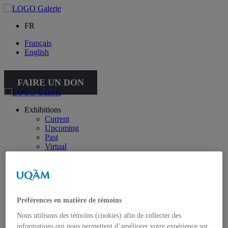
FR
Français
English
FAIRE UN DON
Exhibitions
Current
Upcoming
Past
Virtual
Touring
Public activities
Educational Program
Collection
Works from the collection
Préférences en matière de témoins
About the Collection
Publications
Nous utilisons des témoins (cookies) afin de collecter des
All publications
informations qui nous permettent d’améliorer votre expérience sur