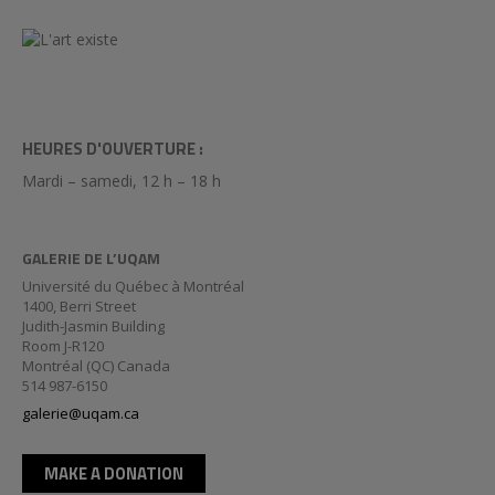
HEURES D'OUVERTURE :
Mardi – samedi, 12 h – 18 h
GALERIE DE L’UQAM
Université du Québec à Montréal
1400, Berri Street
Judith-Jasmin Building
Room J-R120
Montréal (QC) Canada
514 987-6150
galerie@uqam.ca
MAKE A DONATION