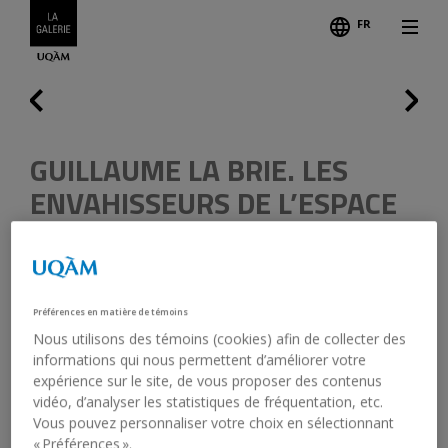
FR
Follo
Credits
Previous
GUILLAUME LA BRIE. LES
ENVAHISSEURS DE L’ESPACE
II
Graduating master's student in visual and media arts,
UQAM
Préférences en matière de témoins
Nous utilisons des témoins (cookies) afin de collecter des
Artist:
Guillaume La Brie
informations qui nous permettent d’améliorer votre
expérience sur le site, de vous proposer des contenus
vidéo, d’analyser les statistiques de fréquentation, etc.
October 19, 2007 - November 24, 2007
Vous pouvez personnaliser votre choix en sélectionnant
« Préférences ».