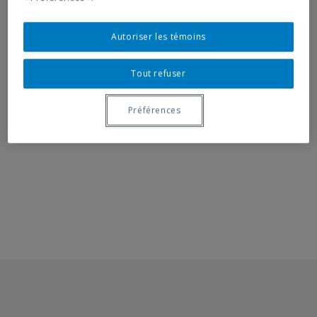
Opening:
October 18, 2007, 5:30 pm
Autoriser les témoins
Tout refuser
RELATED DOCUMENT
Préférences
Communiqué - 2 oct. 2007