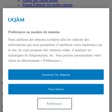
About our publications
About Éditions les petits carnets
News
About
Accessibility
Contact
Mandate
History
Préférences en matière de témoins
Staff
Nous utilisons des témoins (cookies) afin de collecter des
Project Proposals
informations qui nous permettent d’améliorer votre expérience sur
Support
Floor plans
le site, de vous proposer des contenus vidéo, d’analyser les
Press
statistiques de fréquentation, etc. Vous pouvez personnaliser votre
Search
choix en sélectionnant « Préférences ».
Recherche placeholder
Search
Autoriser les témoins
Search
for:
Galerie de l’UQAM
Tout refuser
Université du Québec à Montréal
1400, Berri Street
Judith-Jasmin Building
Préférences
Room J-R120
Montréal (QC) Canada