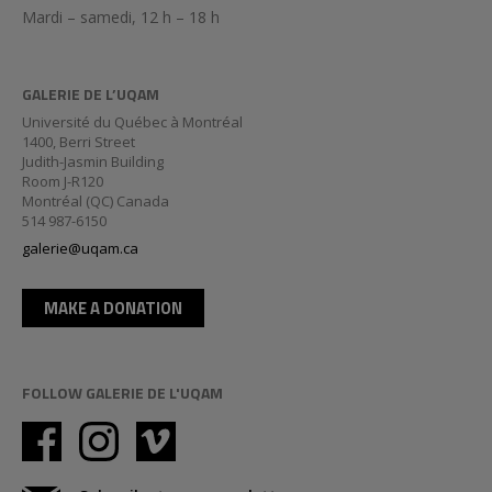
Mardi – samedi, 12 h – 18 h
GALERIE DE L’UQAM
Université du Québec à Montréal
1400, Berri Street
Judith-Jasmin Building
Room J-R120
Montréal (QC) Canada
514 987-6150
galerie@uqam.ca
MAKE A DONATION
FOLLOW GALERIE DE L'UQAM