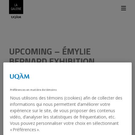
Credits
UPCOMING – ÉMYLIE
BERNARD EXHIBITION
January 27, 2022
The public is invited to discover the practice of
Émylie
Préférences en matière de témoins
Bernard
, a graduating Master’s student in visual and media
Nous utilisons des témoins (cookies) afin de collecter des
arts (MFA), UQAM. Through a variety of mediums, she
informations qui nous permettent d’améliorer votre
explores the anxiety that inhabits her by means of a
expérience sur le site, de vous proposer des contenus
sensitive and benevolent approach. The artist transports us
vidéo, d’analyser les statistiques de fréquentation, etc.
into an introspective universe where anxiety and
Vous pouvez personnaliser votre choix en sélectionnant
vulnerability become vectors of creation.
« Préférences ».
Not to be missed!