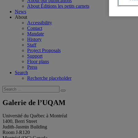
About our publications
About Éditions les petits carnets
News
About
Accessibility
Contact
Mandate
History
Staff
Project Proposals
Support
Floor plans
Press
Search
Recherche placeholder
Search
Search
for:
Galerie de l’UQAM
Université du Québec à Montréal
1400, Berri Street
Judith-Jasmin Building
Room J-R120
Montréal (QC) Canada