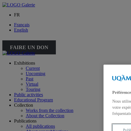
FR
Français
English
FAIRE UN DON
Exhibitions
Current
Upcoming
Past
Virtual
Touring
Préférence
Public activities
Educational Program
Nous utilis
Collection
votre expér
Works from the collection
fréquentati
About the Collection
Publications
All publications
Préf