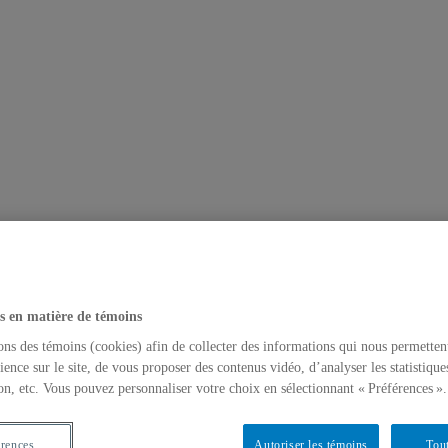
s en matière de témoins
ons des témoins (cookies) afin de collecter des informations qui nous permetten
ience sur le site, de vous proposer des contenus vidéo, d’analyser les statistique
on, etc. Vous pouvez personnaliser votre choix en sélectionnant « Préférences ».
érences
Autoriser les témoins
Tout