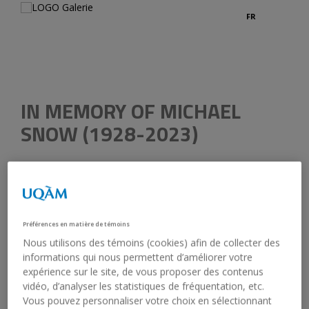
FR
IN MEMORY OF MICHAEL
SNOW (1928-2023)
January 9, 2023
Michael Snow passed away on January 5th. It was snowing
in Montreal when we heard of the sad news. This
tremendous artist leaves us with a multidisciplinary body of
Préférences en matière de témoins
work of profound originality and the memory of a
Nous utilisons des témoins (cookies) afin de collecter des
remarkable presence in the world and in art. Our thoughts
informations qui nous permettent d’améliorer votre
go out to his family and friends. We pay tribute to his
expérience sur le site, de vous proposer des contenus
exceptional career, to his formidably complex imagination,
vidéo, d’analyser les statistiques de fréquentation, etc.
to his delightful humor.
Vous pouvez personnaliser votre choix en sélectionnant