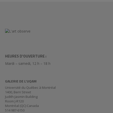
HEURES D'OUVERTURE :
Mardi – samedi, 12 h – 18 h
GALERIE DE L’UQAM
Université du Québec à Montréal
1400, Berri Street
Judith-Jasmin Building
Room J-R120
Montréal (QC) Canada
514 987-6150