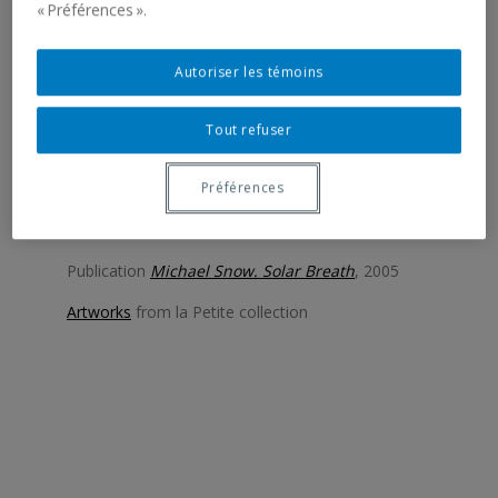
« Préférences ».
Some links to revisit Michael Snow’s work presented at
Galerie de l’UQAM in the last years:
Autoriser les témoins
Exhibition
Michael Snow.
Windows
, 2005
Tout refuser
Exhibition
Solo Snow. Œuvres de / Works of Michael
Snow
, 2013
Préférences
Publication
Solo Snow. Œuvres de / Works of Michael
Snow
, 2011
Publication
Michael Snow.
Solar Breath
, 2005
Artworks
from la Petite collection