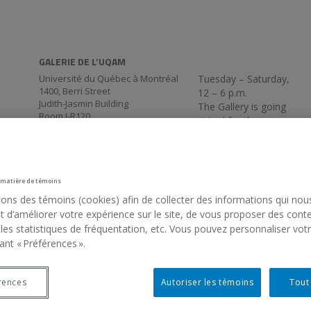
GALERIE DE L’UQAM
Université du Québec à Montréal
Tuesday – Saturday,
1400, Berri Street
12 – 6 p.m.
Judith-Jasmin Building
The Gallery is going
Room J-R120
virtual for the
Montréal (QC) Canada
summer. We’ll be back
514 987-6150
on Thursday,
September 3, at 5:30
p.m.
 matière de témoins
sons des témoins (cookies) afin de collecter des informations qui nou
 d’améliorer votre expérience sur le site, de vous proposer des cont
 les statistiques de fréquentation, etc. Vous pouvez personnaliser vot
ant « Préférences ».
rences
Autoriser les témoins
Tout