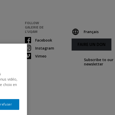
FOLLOW
GALERIE DE
L'UQAM
Français
Facebook
FAIRE UN DON
Instagram
Vimeo
Subscribe to our
newsletter
s
enus vidéo,
re choix en
 refuser