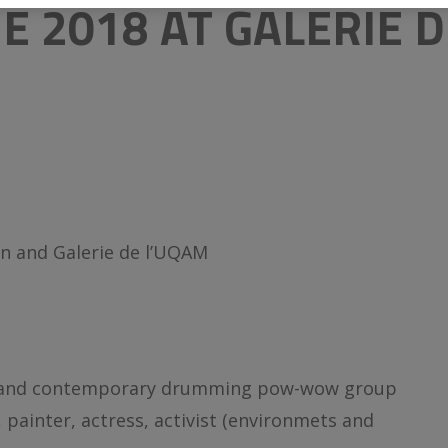
E 2018 AT GALERIE D
on and Galerie de l’UQAM
l and contemporary drumming pow-wow group
 painter, actress, activist (environmets and