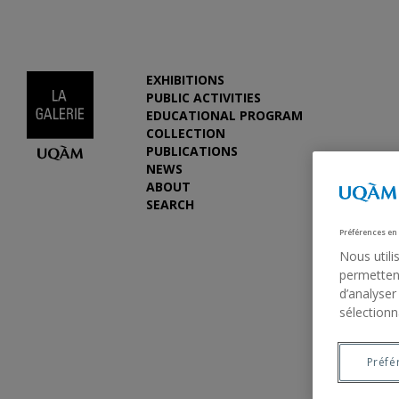
EXHIBITIONS
PUBLIC ACTIVITIES
EDUCATIONAL PROGRAM
COLLECTION
PUBLICATIONS
NEWS
ABOUT
SEARCH
Préférences en
Nous utili
permettent
d’analyser
sélectionn
Préfé