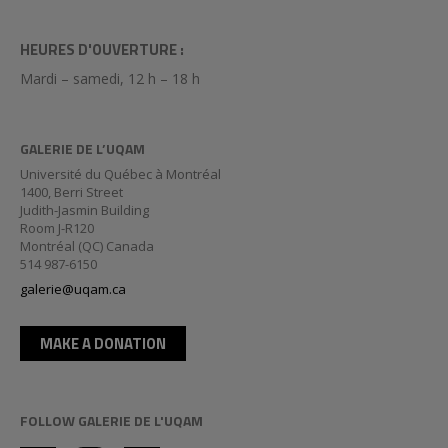
HEURES D'OUVERTURE :
Mardi – samedi, 12 h – 18 h
GALERIE DE L’UQAM
Université du Québec à Montréal
1400, Berri Street
Judith-Jasmin Building
Room J-R120
Montréal (QC) Canada
514 987-6150
galerie@uqam.ca
MAKE A DONATION
FOLLOW GALERIE DE L'UQAM