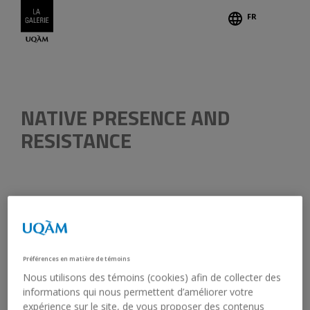
FR
Credits
NATIVE PRESENCE AND
RESISTANCE
May 22, 2018, 12:00 pm - 2:00 pm
Galerie de l’UQAM
In English
Préférences en matière de témoins
Free admission
Nous utilisons des témoins (cookies) afin de collecter des
informations qui nous permettent d’améliorer votre
Guest speakers: Niki Little and Becca Taylor, curators of
expérience sur le site, de vous proposer des contenus