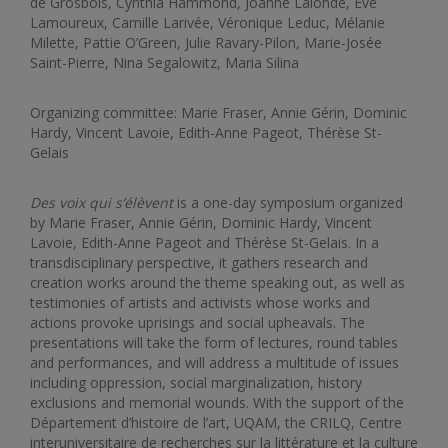
de Grosbois, Cynthia Hammond, Joanne Lalonde, Ève
Lamoureux, Camille Larivée, Véronique Leduc, Mélanie
Milette, Pattie O’Green, Julie Ravary-Pilon, Marie-Josée
Saint-Pierre, Nina Segalowitz, Maria Silina
Organizing committee: Marie Fraser, Annie Gérin, Dominic
Hardy, Vincent Lavoie, Edith-Anne Pageot, Thérèse St-
Gelais
Des voix qui s’élèvent
is a one-day symposium organized
by Marie Fraser, Annie Gérin, Dominic Hardy, Vincent
Lavoie, Edith-Anne Pageot and Thérèse St-Gelais. In a
transdisciplinary perspective, it gathers research and
creation works around the theme speaking out, as well as
testimonies of artists and activists whose works and
actions provoke uprisings and social upheavals. The
presentations will take the form of lectures, round tables
and performances, and will address a multitude of issues
including oppression, social marginalization, history
exclusions and memorial wounds. With the support of the
Département d’histoire de l’art, UQAM, the CRILQ, Centre
interuniversitaire de recherches sur la littérature et la culture