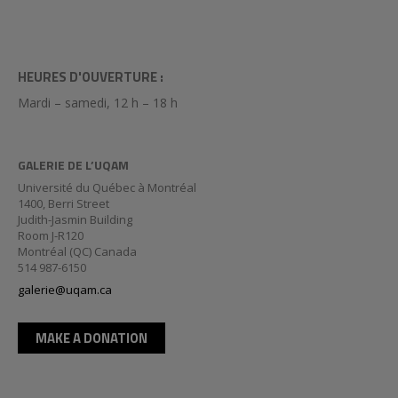
HEURES D'OUVERTURE :
Mardi – samedi, 12 h – 18 h
GALERIE DE L’UQAM
Université du Québec à Montréal
1400, Berri Street
Judith-Jasmin Building
Room J-R120
Montréal (QC) Canada
514 987-6150
galerie@uqam.ca
MAKE A DONATION