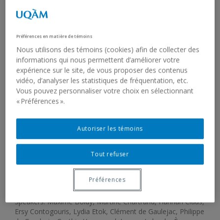
DES VOIX QUI S’ÉLÈVENT
SYMPOSIUM
Préférences en matière de témoins
Nous utilisons des témoins (cookies) afin de collecter des
informations qui nous permettent d’améliorer votre
expérience sur le site, de vous proposer des contenus
ORGANIZED BY THE DÉPARTEMENT
vidéo, d’analyser les statistiques de fréquentation, etc.
D’HISTOIRE DE L’ART, UQAM
Vous pouvez personnaliser votre choix en sélectionnant
« Préférences ».
November 8, 2018, 9:00 am - 5:30 pm
Salle de la reconnaissance, Room D-R200, Athanase-David
Autoriser les témoins
Pavilion, UQAM
1430 St-Denis
Tout refuser
In French, with simultaneous interpreting in Langue des
signes québécoise (LSQ)
Free admission
Préférences
Speakers: Maxime Boidy, Martine Chartrand, Hannah Claus,
Ersy Contogouris, Lydia Etok, Clément de Gaulejac, Philippe