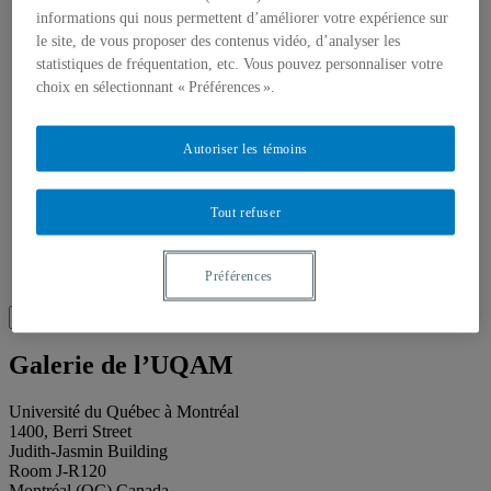
About our publications
informations qui nous permettent d’améliorer votre expérience sur
About Éditions les petits carnets
News
le site, de vous proposer des contenus vidéo, d’analyser les
About
statistiques de fréquentation, etc. Vous pouvez personnaliser votre
Accessibility
choix en sélectionnant « Préférences ».
Contact
Mandate
History
Autoriser les témoins
Staff
Project Proposals
Support
Tout refuser
Floor plans
Press
Search
Préférences
Recherche placeholder
Search
Search
for:
Galerie de l’UQAM
Université du Québec à Montréal
1400, Berri Street
Judith-Jasmin Building
Room J-R120
Montréal (QC) Canada