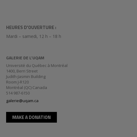
HEURES D'OUVERTURE :
Mardi – samedi, 12 h – 18 h
GALERIE DE L’UQAM
Université du Québec à Montréal
1400, Berri Street
Judith-Jasmin Building
Room J-R120
Montréal (QC) Canada
514 987-6150
galerie@uqam.ca
MAKE A DONATION