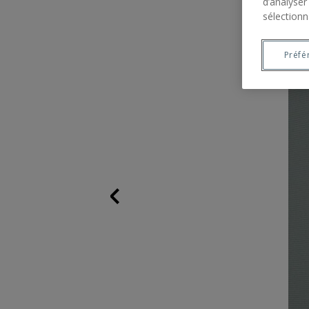
d’analyser
sélectionn
Préfé
Previous