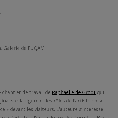
r
s, Galerie de l’UQAM
 chantier de travail de
Raphaëlle de Groot
qui
l sur la figure et les rôles de l’artiste en se
e » devant les visiteurs. L’auteure s’intéresse
ar l’artiste à l’usine de textiles Cerruti, à Biella