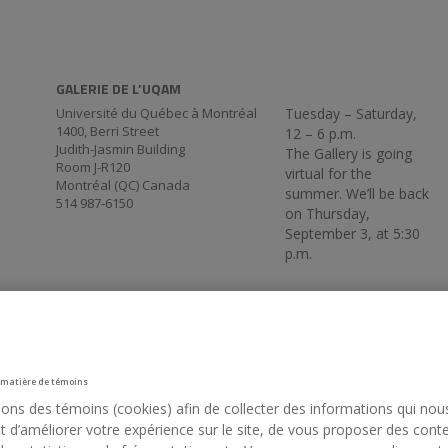
GALERIE DE L’UQAM
Université du Québec à Montréal
Tuesday – Saturday,
1400, Berri Street
12 – 6 p.m.
Judith-Jasmin Building
The Gallery is going
Room J-R120
virtual for the
Montréal (QC) Canada
summer. We’ll be back
514 987-6150
on Thursday,
September 3, at 5:30
p.m.
 matière de témoins
sons des témoins (cookies) afin de collecter des informations qui nou
 d’améliorer votre expérience sur le site, de vous proposer des cont