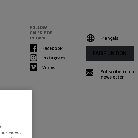
FOLLOW
GALERIE DE
L'UQAM
Français
Facebook
FAIRE UN DON
Instagram
Vimeo
Subscribe to our
newsletter
s
enus vidéo,