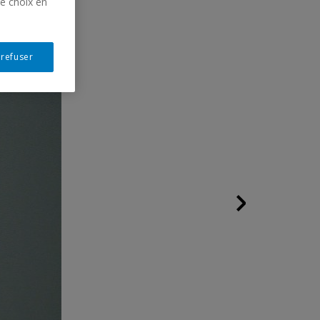
re choix en
 refuser
Following