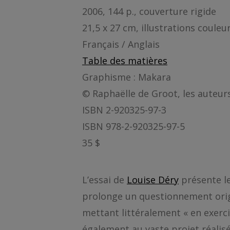
2006, 144 p., couverture rigide
21,5 x 27 cm, illustrations couleu
Français / Anglais
Table des matières
Graphisme : Makara
© Raphaëlle de Groot, les auteur
ISBN 2-920325-97-3
ISBN 978-2-920325-97-5
35 $
L’essai de
Louise Déry
présente le
prolonge un questionnement origina
mettant littéralement « en exercic
également au vaste projet réalisé p