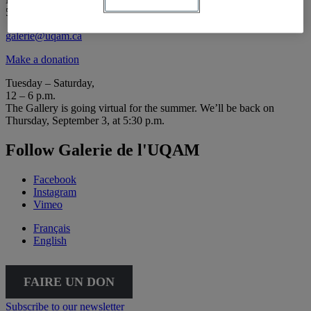
514 987-6150
galerie@uqam.ca
Make a donation
Tuesday – Saturday,
12 – 6 p.m.
The Gallery is going virtual for the summer. We’ll be back on
Thursday, September 3, at 5:30 p.m.
Follow Galerie de l'UQAM
Facebook
Instagram
Vimeo
Français
English
FAIRE UN DON
Subscribe to our newsletter