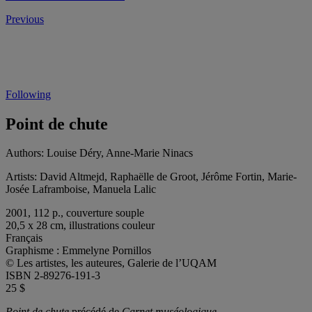
Previous
Following
Point de chute
Authors:
Louise Déry, Anne-Marie Ninacs
Artists:
David Altmejd, Raphaëlle de Groot, Jérôme Fortin, Marie-
Josée Laframboise, Manuela Lalic
2001, 112 p., couverture souple
20,5 x 28 cm, illustrations couleur
Français
Graphisme : Emmelyne Pornillos
© Les artistes, les auteures, Galerie de l’UQAM
ISBN 2-89276-191-3
25 $
Point de chute
précédé de
Carnet muséologique