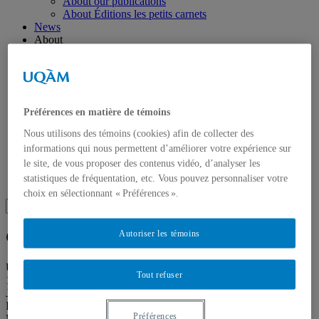
About our publications
About Éditions les petits carnets
News
About
Accessibility
Contact
Mandate
History
Staff
Préférences en matière de témoins
Project Proposals
Support
Nous utilisons des témoins (cookies) afin de collecter des
Floor plans
informations qui nous permettent d’améliorer votre expérience sur
Press
le site, de vous proposer des contenus vidéo, d’analyser les
Search
statistiques de fréquentation, etc. Vous pouvez personnaliser votre
Recherche placeholder
choix en sélectionnant « Préférences ».
Search
Search
for:
Galerie de l’UQAM
Autoriser les témoins
Université du Québec à Montréal
Tout refuser
1400, Berri Street
Judith-Jasmin Building
Room J-R120
Préférences
Montréal (QC) Canada