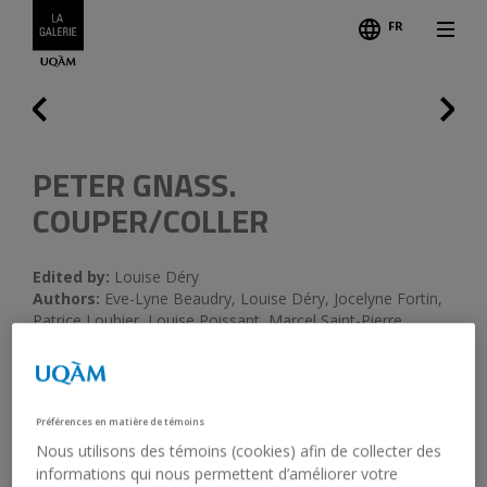
FR
Follo
Previous
PETER GNASS.
COUPER/COLLER
Edited by:
Louise Déry
Authors:
Eve-Lyne Beaudry, Louise Déry, Jocelyne Fortin,
Patrice Loubier, Louise Poissant, Marcel Saint-Pierre
Artist:
Peter Gnass
2004, 128 p., couverture souple
20,5 x 28 cm, illustrations couleur
Préférences en matière de témoins
Français
Table des matières
Nous utilisons des témoins (cookies) afin de collecter des
Graphisme : Makara
informations qui nous permettent d’améliorer votre