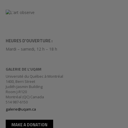
HEURES D'OUVERTURE :
Mardi – samedi, 12 h – 18 h
GALERIE DE L’UQAM
Université du Québec à Montréal
1400, Berri Street
Judith-Jasmin Building
Room J-R120
Montréal (QC) Canada
514 987-6150
galerie@uqam.ca
MAKE A DONATION