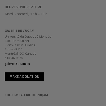
HEURES D'OUVERTURE :
Mardi – samedi, 12 h – 18 h
GALERIE DE L’UQAM
Université du Québec à Montréal
1400, Berri Street
Judith-Jasmin Building
Room J-R120
Montréal (QC) Canada
514 987-6150
galerie@uqam.ca
MAKE A DONATION
FOLLOW GALERIE DE L'UQAM