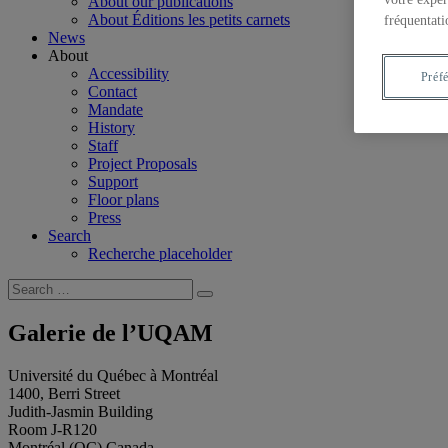
About our publications
About Éditions les petits carnets
fréquentati
News
About
Accessibility
Préf
Contact
Mandate
History
Staff
Project Proposals
Support
Floor plans
Press
Search
Recherche placeholder
Search
Search
for:
Galerie de l’UQAM
Université du Québec à Montréal
1400, Berri Street
Judith-Jasmin Building
Room J-R120
Montréal (QC) Canada