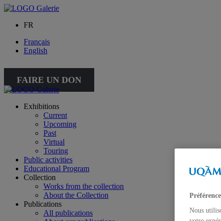
FR
Français
English
FAIRE UN DON
Exhibitions
Current
Upcoming
Past
Virtual
Touring
Public activities
Educational Program
Collection
Works from the collection
About the Collection
Préférence
Publications
Nous utilis
All publications
votre expér