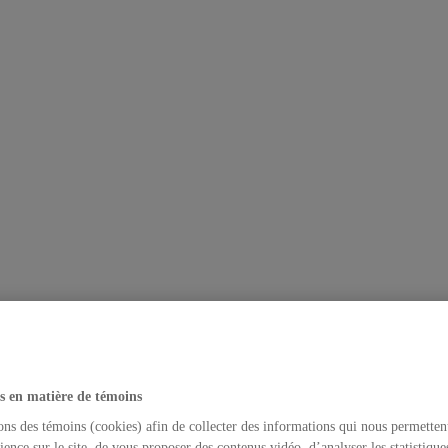
s en matière de témoins
ons des témoins (cookies) afin de collecter des informations qui nous permetten
ience sur le site, de vous proposer des contenus vidéo, d’analyser les statistique