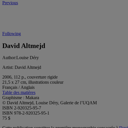
Previous
Following
David Altmejd
Author:
Louise Déry
Artist:
David Altmejd
2006, 112 p., couverture rigide
21,5 x 27 cm, illustrations couleur
Français / Anglais
Table des matières
Graphisme : Makara
© David Altmejd, Louise Déry, Galerie de l’UQAM
ISBN 2-920325-95-7
ISBN 978-2-920325-95-1
75 $
Cette publication constitue la première monographie consacrée à
Davi