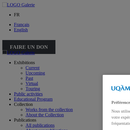
FR
Français
English
FAIRE UN DON
Exhibitions
Current
Upcoming
Past
Virtual
Touring
Public activities
Educational Program
Préférence
Collection
Works from the collection
Nous utilis
About the Collection
votre expér
Publications
fréquentati
All publications