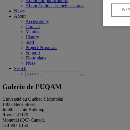
About our publications
About Éditions les petits carnets
Préf
News
About
Accessibility
Contact
Mandate
History
Staff
Project Proposals
Support
Floor plans
Press
Search
Search
Search
for:
Galerie de l’UQAM
Université du Québec à Montréal
1400, Berri Street
Judith-Jasmin Building
Room J-R120
Montréal (QC) Canada
514 987-6150