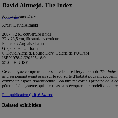
David Altmejd. The Index
Author:
Louise Déry
Following
Artist:
David Altmejd
2007, 72 p., couverture rigide
22 x 28,5 cm, illustrations couleur
Français / Anglais / Italien
Graphisme : Uniform
© David Altmejd, Louise Déry, Galerie de l’UQAM
ISBN 978-2-920325-18-0
55 $ – ÉPUISÉ
Ce catalogue comprend un essai de Louise Déry autour de
The Index
impressionnant géant assis sur le sol, sorte d’habitat pouvant accueillir 
comme un espace d’architecture. Son titre renvoie au principe de la col
pérennité du système, qui n’est pas sans évoquer une modélisation arc
Full publication (pdf, 6.54 mo)
Related exhibition