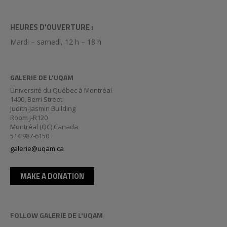
HEURES D'OUVERTURE :
Mardi – samedi, 12 h – 18 h
GALERIE DE L’UQAM
Université du Québec à Montréal
1400, Berri Street
Judith-Jasmin Building
Room J-R120
Montréal (QC) Canada
514 987-6150
galerie@uqam.ca
MAKE A DONATION
FOLLOW GALERIE DE L'UQAM