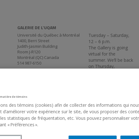
GALERIE DE L’UQAM
Université du Québec à Montréal
Tuesday – Saturday,
1400, Berri Street
12 – 6 p.m.
Judith-Jasmin Building
The Gallery is going
Room J-R120
virtual for the
Montréal (QC) Canada
summer. We’ll be back
514 987-6150
on Thursday,
September 3, at 5:30
p.m.
 matière de témoins
sons des témoins (cookies) afin de collecter des informations qui nou
 d’améliorer votre expérience sur le site, de vous proposer des cont
 les statistiques de fréquentation, etc. Vous pouvez personnaliser vot
ant « Préférences ».