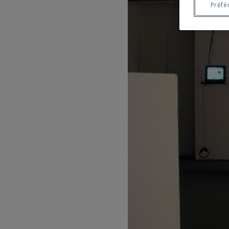
Préfé