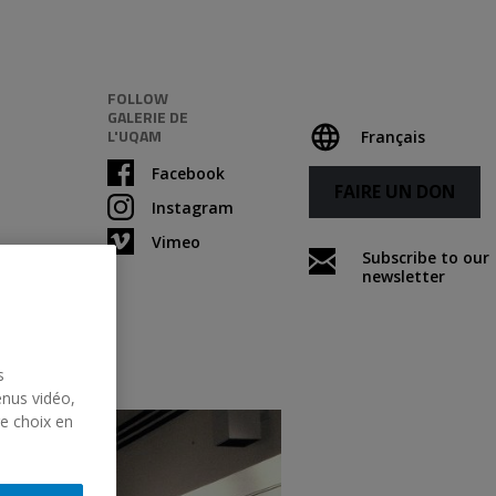
FOLLOW
GALERIE DE
L'UQAM
Français
Facebook
FAIRE UN DON
Instagram
Vimeo
Subscribe to our
newsletter
s
enus vidéo,
re choix en