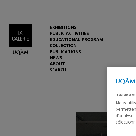
EXHIBITIONS
PUBLIC ACTIVITIES
EDUCATIONAL PROGRAM
COLLECTION
PUBLICATIONS
NEWS
ABOUT
SEARCH
Préférences en
Nous utili
permettent
d’analyser
sélectionn