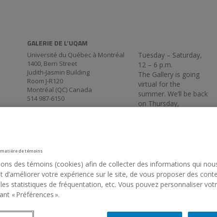
GALERIE DE L’UQAM
Université du Québec à Montréal
Tuesday – Saturday,
1400, Berri Street
12 – 6 p.m.
Judith-Jasmin Building
The Gallery is going
Room J-R120
virtual for the
Montréal (QC) Canada
summer. We’ll be back
514 987-6150
on Thursday,
September 3, at 5:30
p.m.
 matière de témoins
sons des témoins (cookies) afin de collecter des informations qui nou
 d’améliorer votre expérience sur le site, de vous proposer des cont
 les statistiques de fréquentation, etc. Vous pouvez personnaliser vot
ant « Préférences ».