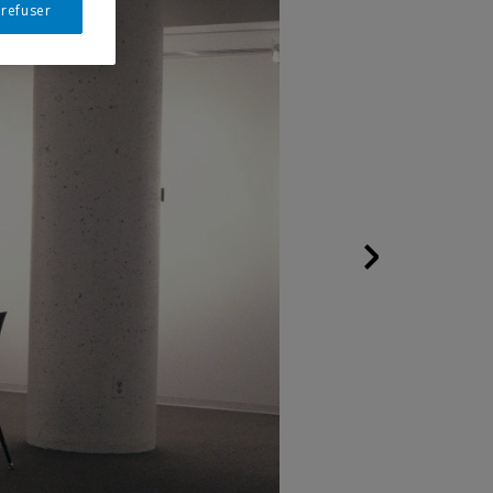
 refuser
Following