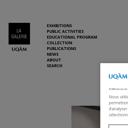
EXHIBITIONS
PUBLIC ACTIVITIES
EDUCATIONAL PROGRAM
COLLECTION
PUBLICATIONS
NEWS
ABOUT
SEARCH
Préférences en
Nous utili
permettent
d’analyser
sélectionn