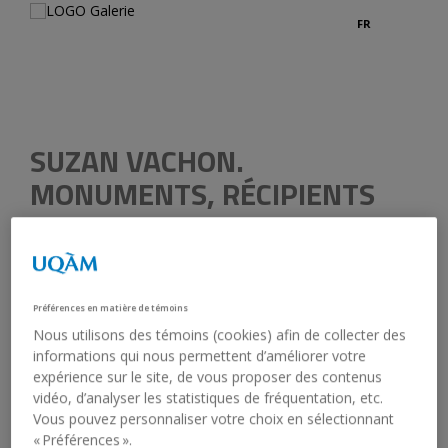
FR
Follo
Credits
Previous
SUZAN VACHON.
MONUMENTS, RÉCIPIENTS
Graduating master's student in fine arts, UQAM
Artist:
Suzan Vachon
Préférences en matière de témoins
Nous utilisons des témoins (cookies) afin de collecter des
March 9, 1990 - April 1, 1990
informations qui nous permettent d’améliorer votre
expérience sur le site, de vous proposer des contenus
Opening:
March 8, 1990, 8:00 pm
vidéo, d’analyser les statistiques de fréquentation, etc.
Vous pouvez personnaliser votre choix en sélectionnant
« Préférences ».