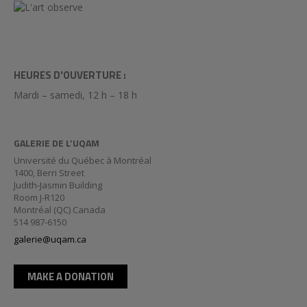
HEURES D'OUVERTURE :
Mardi – samedi, 12 h – 18 h
GALERIE DE L’UQAM
Université du Québec à Montréal
1400, Berri Street
Judith-Jasmin Building
Room J-R120
Montréal (QC) Canada
514 987-6150
galerie@uqam.ca
MAKE A DONATION