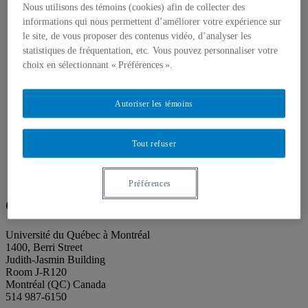
About our publications
Nous utilisons des témoins (cookies) afin de collecter des
About Éditions les petits carnets
informations qui nous permettent d’améliorer votre expérience sur
News
le site, de vous proposer des contenus vidéo, d’analyser les
About
Accessibility
statistiques de fréquentation, etc. Vous pouvez personnaliser votre
Contact
choix en sélectionnant « Préférences ».
Mandate
History
Staff
Autoriser les témoins
Project Proposals
Support
Floor plans
Tout refuser
Press
Search
Search
Search
Préférences
for:
Galerie de l’UQAM
Université du Québec à Montréal
1400, Berri Street
Judith-Jasmin Building
Room J-R120
Montréal (QC) Canada
514 987-6150