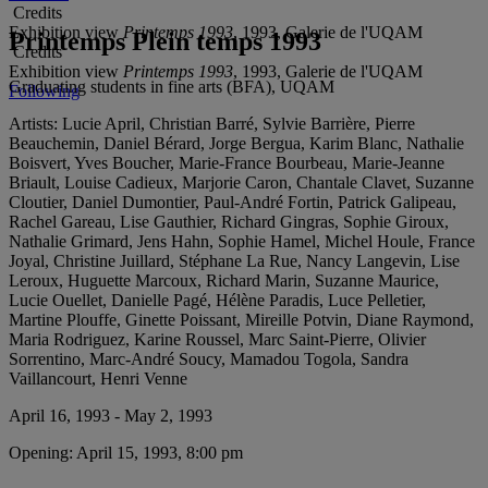
Credits
Exhibition view
Printemps 1993
, 1993, Galerie de l'UQAM
Printemps Plein temps 1993
Credits
Exhibition view
Printemps 1993
, 1993, Galerie de l'UQAM
Graduating students in fine arts (BFA), UQAM
Following
Artists:
Lucie April, Christian Barré, Sylvie Barrière, Pierre
Beauchemin, Daniel Bérard, Jorge Bergua, Karim Blanc, Nathalie
Boisvert, Yves Boucher, Marie-France Bourbeau, Marie-Jeanne
Briault, Louise Cadieux, Marjorie Caron, Chantale Clavet, Suzanne
Cloutier, Daniel Dumontier, Paul-André Fortin, Patrick Galipeau,
Rachel Gareau, Lise Gauthier, Richard Gingras, Sophie Giroux,
Nathalie Grimard, Jens Hahn, Sophie Hamel, Michel Houle, France
Joyal, Christine Juillard, Stéphane La Rue, Nancy Langevin, Lise
Leroux, Huguette Marcoux, Richard Marin, Suzanne Maurice,
Lucie Ouellet, Danielle Pagé, Hélène Paradis, Luce Pelletier,
Martine Plouffe, Ginette Poissant, Mireille Potvin, Diane Raymond,
Maria Rodriguez, Karine Roussel, Marc Saint-Pierre, Olivier
Sorrentino, Marc-André Soucy, Mamadou Togola, Sandra
Vaillancourt, Henri Venne
April 16, 1993 - May 2, 1993
Opening:
April 15, 1993, 8:00 pm