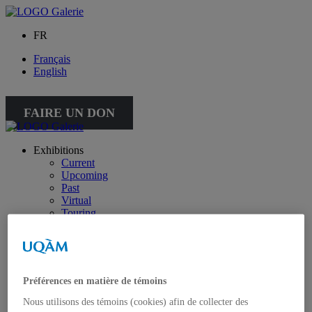
FR
Français
English
FAIRE UN DON
Exhibitions
Current
Upcoming
Past
Virtual
Touring
Public activities
Educational Program
Collection
Works from the collection
About the Collection
Préférences en matière de témoins
Publications
All publications
Nous utilisons des témoins (cookies) afin de collecter des