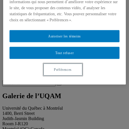
About our publications
informations qui nous permettent d’améliorer votre expérience sur
About Éditions les petits carnets
le site, de vous proposer des contenus vidéo, d’analyser les
News
statistiques de fréquentation, etc. Vous pouvez personnaliser votre
About
choix en sélectionnant « Préférences ».
Accessibility
Contact
Mandate
Autoriser les témoins
History
Staff
Project Proposals
Support
Tout refuser
Floor plans
Press
Search
Préférences
Recherche placeholder
Search
Search
for:
Galerie de l’UQAM
Université du Québec à Montréal
1400, Berri Street
Judith-Jasmin Building
Room J-R120
Montréal (QC) Canada