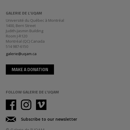
GALERIE DE L’UQAM
Université du Québec à Montréal
1400, Berri Street
Judith-Jasmin Building
Room J-R120
Montréal (QC) Canada
514 987-6150
galerie@uqam.ca
MAKE A DONATION
FOLLOW GALERIE DE L'UQAM
Subscribe to our newsletter
© Galerie de l’UQAM,