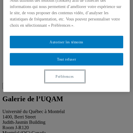
About our publications
Nous utilisons des témoins (cookies) afin de collecter des
About Éditions les petits carnets
informations qui nous permettent d’améliorer votre expérience sur
News
le site, de vous proposer des contenus vidéo, d’analyser les
About
statistiques de fréquentation, etc. Vous pouvez personnaliser votre
Accessibility
choix en sélectionnant « Préférences ».
Contact
Mandate
History
Autoriser les témoins
Staff
Project Proposals
Support
Floor plans
Tout refuser
Press
Search
Recherche placeholder
Préférences
Search
Search
for:
Galerie de l’UQAM
Université du Québec à Montréal
1400, Berri Street
Judith-Jasmin Building
Room J-R120
Montréal (QC) Canada