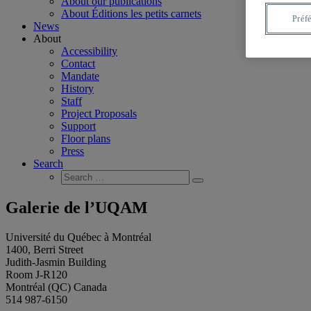
About our publications
About Éditions les petits carnets
Préf
News
About
Accessibility
Contact
Mandate
History
Staff
Project Proposals
Support
Floor plans
Press
Search
Search
Search
for:
Galerie de l’UQAM
Université du Québec à Montréal
1400, Berri Street
Judith-Jasmin Building
Room J-R120
Montréal (QC) Canada
514 987-6150