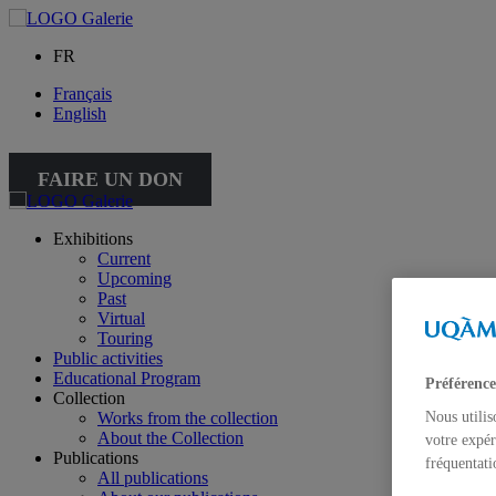
FR
Français
English
FAIRE UN DON
Exhibitions
Current
Upcoming
Past
Virtual
Touring
Public activities
Educational Program
Préférence
Collection
Works from the collection
Nous utilis
About the Collection
votre expér
Publications
fréquentati
All publications