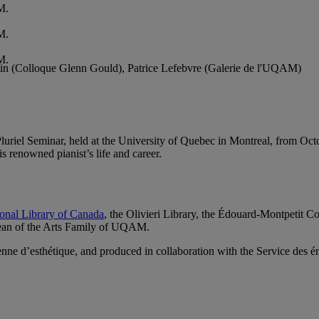
M.
M.
M.
in (Colloque Glenn Gould), Patrice Lefebvre (Galerie de l'UQAM)
uriel Seminar, held at the University of Quebec in Montreal, from Octo
s renowned pianist’s life and career.
onal Library of Canada
, the Olivieri Library, the Édouard-Montpetit Co
an of the Arts Family of UQAM.
enne d’esthétique, and produced in collaboration with the Service des 