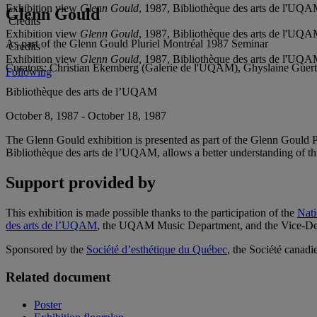
Exhibition view
Glenn Gould
, 1987, Bibliothèque des arts de l'UQA
Glenn Gould
Credits
Exhibition view
Glenn Gould
, 1987, Bibliothèque des arts de l'UQA
As part of the Glenn Gould Pluriel Montréal 1987 Seminar
Credits
Exhibition view
Glenn Gould
, 1987, Bibliothèque des arts de l'UQA
Curators:
Christian Ekemberg (Galerie de l'UQAM), Ghyslaine Guert
Following
Bibliothèque des arts de l’UQAM
October 8, 1987 - October 18, 1987
The Glenn Gould exhibition is presented as part of the Glenn Gould Pl
Bibliothèque des arts de l’UQAM, allows a better understanding of thi
Support provided by
This exhibition is made possible thanks to the participation of the
Nati
des arts de l’UQAM
, the UQAM Music Department, and the Vice-De
Sponsored by the
Société d’esthétique du Québec
, the Société canadi
Related document
Poster