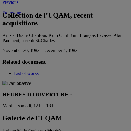
Previous
Following
Collection de l’UQAM, recent
acquisitions
Artists:
Diane Chalifour, Kum Chul Kim, François Lacasse, Alain
Paiement, Joseph St-Charles
November 30, 1983 - December 4, 1983
Related document
List of works
HEURES D'OUVERTURE :
Mardi – samedi, 12 h – 18 h
Galerie de l’UQAM
Université du Québec à Montréal