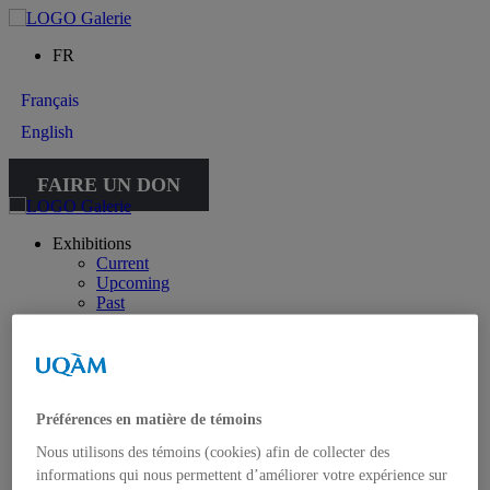
FR
Français
English
FAIRE UN DON
Exhibitions
Current
Upcoming
Past
Virtual
Touring
Public activities
Educational Program
Collection
Préférences en matière de témoins
Works from the collection
About the Collection
Nous utilisons des témoins (cookies) afin de collecter des
Publications
informations qui nous permettent d’améliorer votre expérience sur
All publications