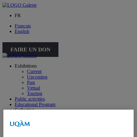
FR
Français
English
FAIRE UN DON
Exhibitions
Current
Upcoming
Past
Virtual
Touring
Public activities
Educational Program
Collection
Works from the collection
About the Collection
Publications
All publications