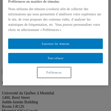
About our publications
Préférences en matière de témoins
About Éditions les petits carnets
Nous utilisons des témoins (cookies) afin de collecter des
News
About
informations qui nous permettent d’améliorer votre expérience sur
Accessibility
le site, de vous proposer des contenus vidéo, d’analyser les
Contact
statistiques de fréquentation, etc. Vous pouvez personnaliser votre
Mandate
choix en sélectionnant « Préférences ».
History
Staff
Project Proposals
Autoriser les témoins
Support
Floor plans
Press
Search
Tout refuser
Recherche placeholder
Search
Préférences
Search
for:
Galerie de l’UQAM
Université du Québec à Montréal
1400, Berri Street
Judith-Jasmin Building
Room J-R120
Montréal (QC) Canada