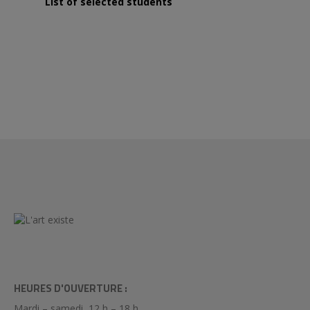
List of selected students
HEURES D'OUVERTURE :
Mardi – samedi, 12 h – 18 h