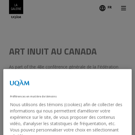
FR
Follo
Credits
Previous
ART INUIT AU CANADA
As part of the 48e conférence générale de la Fédération
internationale des associations de bibliothécaires et
d’institutions
August 14, 1982 - August 26, 1982
Préférences en matière de témoins
Nous utilisons des témoins (cookies) afin de collecter des
Opening:
August 21, 1982, 8:00 pm
informations qui nous permettent d’améliorer votre
expérience sur le site, de vous proposer des contenus
vidéo, d’analyser les statistiques de fréquentation, etc.
Vous pouvez personnaliser votre choix en sélectionnant