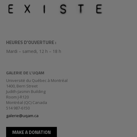
HEURES D'OUVERTURE :
Mardi – samedi, 12 h – 18 h
GALERIE DE L’UQAM
Université du Québec à Montréal
1400, Berri Street
Judith-Jasmin Building
Room J-R120
Montréal (QC) Canada
514 987-6150
galerie@uqam.ca
MAKE A DONATION