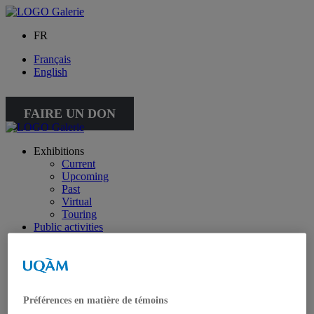
FR
Français
English
FAIRE UN DON
Exhibitions
Current
Upcoming
Past
Virtual
Touring
Public activities
Educational Program
Collection
Works from the collection
About the Collection
Publications
Préférences en matière de témoins
All publications