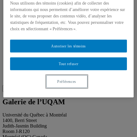
About our publications
Nous utilisons des témoins (cookies) afin de collecter des
About Éditions les petits carnets
informations qui nous permettent d’améliorer votre expérience sur
News
le site, de vous proposer des contenus vidéo, d’analyser les
About
Accessibility
statistiques de fréquentation, etc. Vous pouvez personnaliser votre
Contact
choix en sélectionnant « Préférences ».
Mandate
History
Staff
Autoriser les témoins
Project Proposals
Support
Floor plans
Tout refuser
Press
Search
Recherche placeholder
Préférences
Search
Search
for:
Galerie de l’UQAM
Université du Québec à Montréal
1400, Berri Street
Judith-Jasmin Building
Room J-R120
Montréal (QC) Canada