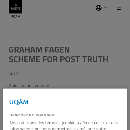
FR
Credits
GRAHAM FAGEN
SCHEME FOR POST TRUTH
2017
Gold leaf and enamel
From a series of 18 drawings
84 x 65 x 9 cm (framed)
2018.7
Gift of the artist
Préférences en matière de témoins
Nous utilisons des témoins (cookies) afin de collecter des
informations qui nous permettent d’améliorer votre