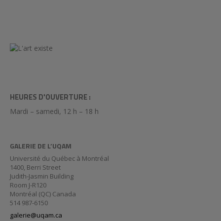
HEURES D'OUVERTURE :
Mardi – samedi, 12 h – 18 h
GALERIE DE L’UQAM
Université du Québec à Montréal
1400, Berri Street
Judith-Jasmin Building
Room J-R120
Montréal (QC) Canada
514 987-6150
galerie@uqam.ca