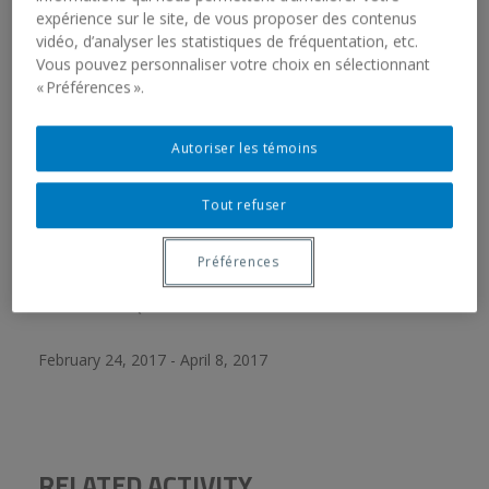
RELATED EXHIBITIONS
expérience sur le site, de vous proposer des contenus
vidéo, d’analyser les statistiques de fréquentation, etc.
Vous pouvez personnaliser votre choix en sélectionnant
GRAHAM FAGEN. THE SLAVE’S LAMENT
« Préférences ».
Doris McCarthy Gallery University of Toronto
Scarborough
Autoriser les témoins
February 7, 2018 - April 7, 2018
Tout refuser
Préférences
GRAHAM FAGEN. THE SLAVE’S LAMENT
Galerie de l'UQAM
February 24, 2017 - April 8, 2017
RELATED ACTIVITY