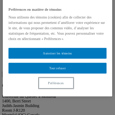
About our publications
About Éditions les petits carnets
News
Préférences en matière de témoins
About
Nous utilisons des témoins (cookies) afin de collecter des
Accessibility
informations qui nous permettent d’améliorer votre expérience sur
Contact
Mandate
le site, de vous proposer des contenus vidéo, d’analyser les
History
statistiques de fréquentation, etc. Vous pouvez personnaliser votre
Staff
choix en sélectionnant « Préférences ».
Project Proposals
Support
Floor plans
Autoriser les témoins
Press
Search
Recherche placeholder
Tout refuser
Search
Search
for:
Préférences
Galerie de l’UQAM
Université du Québec à Montréal
1400, Berri Street
Judith-Jasmin Building
Room J-R120
Montréal (QC) Canada