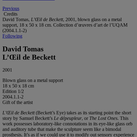
Previous
Credits
David Tomas,
L’Œil de Beckett
, 2001, blown glass on a metal
support, 18 x 50 x 18 cm. Collection d’œuvres d’art de l’UQAM
(2004.1.1-2)
Following
David Tomas
L’Œil de Beckett
2001
Blown glass on a metal support
18 x 50 x 18 cm
Edition 1/2
2004.1.1-2
Gift of the artist
L’Œil de Beckett
(Beckett’s Eye) takes as its starting point the short
story by Samuel Beckett’s
Le dépeupleur
, or
The Lost Ones
. This
work possesses laboratory-like connotations in its eye-like glass orb
and auditory tube that make the sculpture seem like a bimodal
prosthesis. It’s as if we could use it to modify out sensory experience