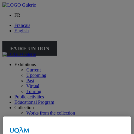
FR
Français
English
FAIRE UN DON
Exhibitions
Current
Upcoming
Past
Virtual
Touring
Public activities
Educational Program
Collection
Works from the collection
About the Collection
Publications
All publications