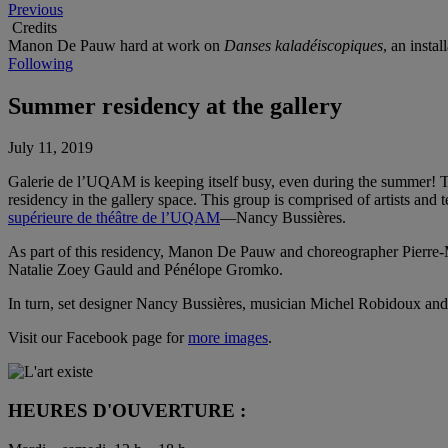
Previous
Credits
Manon De Pauw hard at work on
Danses kaladéiscopiques
, an insta
Following
Summer residency at the gallery
July 11, 2019
Galerie de l’UQAM is keeping itself busy, even during the summer! T
residency in the gallery space. This group is comprised of artists and 
supérieure de théâtre de l’UQAM
—Nancy Bussières.
As part of this residency, Manon De Pauw and choreographer Pierre-
Natalie Zoey Gauld and Pénélope Gromko.
In turn, set designer Nancy Bussières, musician Michel Robidoux and p
Visit our Facebook page for
more images
.
HEURES D'OUVERTURE :