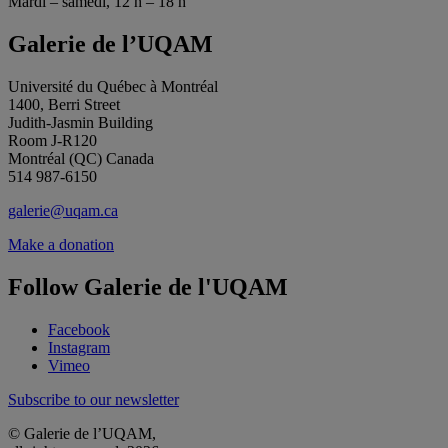
Mardi – samedi, 12 h – 18 h
Galerie de l’UQAM
Université du Québec à Montréal
1400, Berri Street
Judith-Jasmin Building
Room J-R120
Montréal (QC) Canada
514 987-6150
galerie@uqam.ca
Make a donation
Follow Galerie de l'UQAM
Facebook
Instagram
Vimeo
Subscribe to our newsletter
© Galerie de l’UQAM,