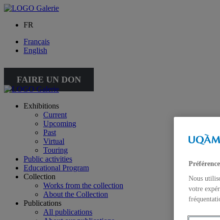
FR
Français
English
FAIRE UN DON
Exhibitions
Current
Upcoming
Past
Virtual
Touring
Public activities
Préférence
Educational Program
Collection
Nous utilis
Works from the collection
votre expér
About the Collection
fréquentati
Publications
All publications