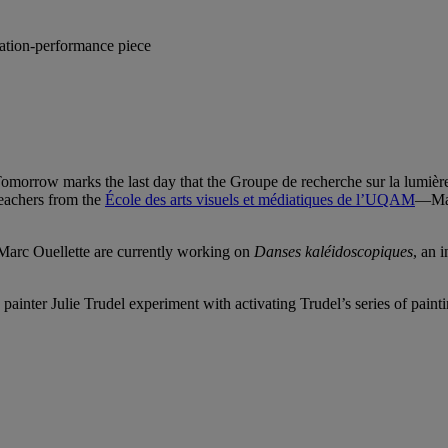
llation-performance piece
omorrow marks the last day that the Groupe de recherche sur la lumièr
teachers from the
École des arts visuels et médiatiques de l’UQAM
—Man
Marc Ouellette are currently working on
Danses kaléidoscopiques
, an 
ainter Julie Trudel experiment with activating Trudel’s series of paint