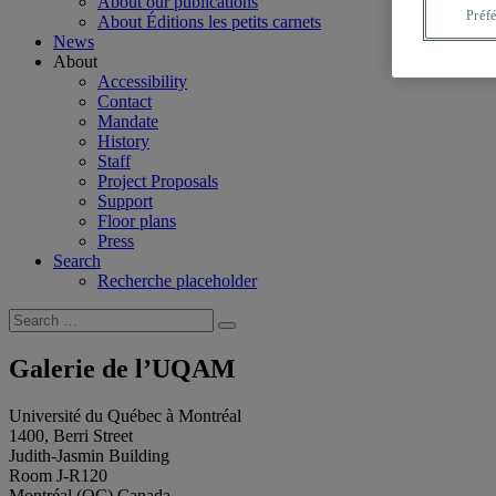
About our publications
Préf
About Éditions les petits carnets
News
About
Accessibility
Contact
Mandate
History
Staff
Project Proposals
Support
Floor plans
Press
Search
Recherche placeholder
Search
Search
for:
Galerie de l’UQAM
Université du Québec à Montréal
1400, Berri Street
Judith-Jasmin Building
Room J-R120
Montréal (QC) Canada