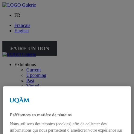
FR
Français
English
FAIRE UN DON
Exhibitions
Current
Upcoming
Past
Virtual
Touring
Public activities
Educational Program
Collection
Works from the collection
Préférences en matière de témoins
About the Collection
Publications
Nous utilisons des témoins (cookies) afin de collecter des
All publications
informations qui nous permettent d’améliorer votre expérience sur