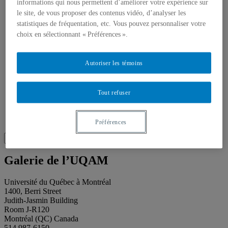
About Éditions les petits carnets
informations qui nous permettent d’améliorer votre expérience sur
News
le site, de vous proposer des contenus vidéo, d’analyser les
About
statistiques de fréquentation, etc. Vous pouvez personnaliser votre
Accessibility
choix en sélectionnant « Préférences ».
Contact
Mandate
History
Autoriser les témoins
Staff
Project Proposals
Support
Floor plans
Tout refuser
Press
Search
Recherche placeholder
Préférences
Search
Search
for:
Galerie de l’UQAM
Université du Québec à Montréal
1400, Berri Street
Judith-Jasmin Building
Room J-R120
Montréal (QC) Canada
514 987-6150