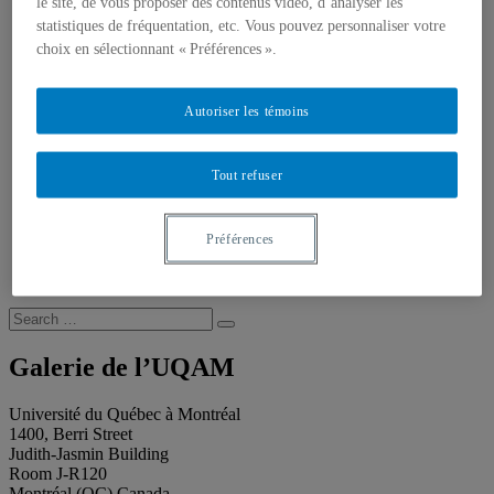
About our publications
le site, de vous proposer des contenus vidéo, d’analyser les
About Éditions les petits carnets
statistiques de fréquentation, etc. Vous pouvez personnaliser votre
News
choix en sélectionnant « Préférences ».
About
Accessibility
Contact
Autoriser les témoins
Mandate
History
Staff
Tout refuser
Project Proposals
Support
Floor plans
Press
Préférences
Search
Recherche placeholder
Search
Search
for:
Galerie de l’UQAM
Université du Québec à Montréal
1400, Berri Street
Judith-Jasmin Building
Room J-R120
Montréal (QC) Canada