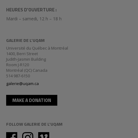
HEURES D'OUVERTURE :
Mardi – samedi, 12 h – 18 h
GALERIE DE L’UQAM
Université du Québec à Montréal
1400, Berri Street
Judith-Jasmin Building
Room J-R120
Montréal (QC) Canada
514 987-6150
galerie@uqam.ca
MAKE A DONATION
FOLLOW GALERIE DE L'UQAM