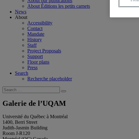
About our publications
Préf
About Éditions les petits carnets
News
About
Accessibility
Contact
Mandate
History
Staff
Project Proposals
Support
Floor plans
Press
Search
Recherche placeholder
Search
Search
for:
Galerie de l’UQAM
Université du Québec à Montréal
1400, Berri Street
Judith-Jasmin Building
Room J-R120
Montréal (QC) Canada