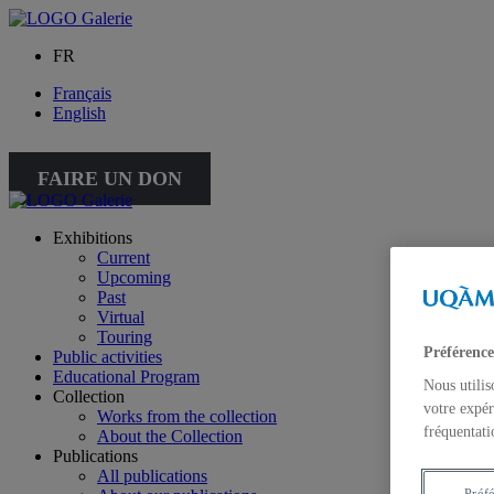
FR
Français
English
FAIRE UN DON
Exhibitions
Current
Upcoming
Past
Virtual
Touring
Préférence
Public activities
Educational Program
Nous utilis
Collection
votre expér
Works from the collection
fréquentati
About the Collection
Publications
All publications