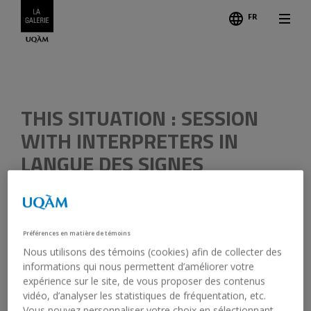
FR
THIS SITUATION : SESSION
WITH INTERPRETERS IN
LANGUE DES SIGNES
QUÉBÉCOISE (LSQ)
Préférences en matière de témoins
Nous utilisons des témoins (cookies) afin de collecter des
March 22, 2025, 1:00 pm - 3:00 pm
informations qui nous permettent d’améliorer votre
expérience sur le site, de vous proposer des contenus
Galerie de l’UQAM
vidéo, d’analyser les statistiques de fréquentation, etc.
In French, English and Langue des signes québécoise (LSQ)
Vous pouvez personnaliser votre choix en sélectionnant