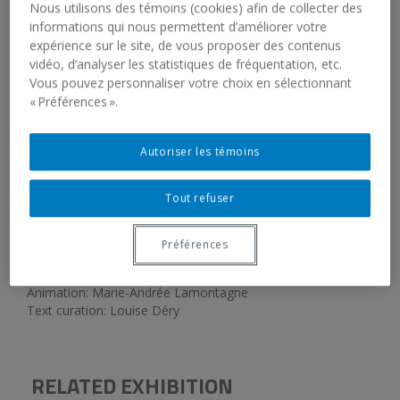
Nous utilisons des témoins (cookies) afin de collecter des
informations qui nous permettent d’améliorer votre
expérience sur le site, de vous proposer des contenus
vidéo, d’analyser les statistiques de fréquentation, etc.
PART OF THE SERIES L'OEIL ÉCOUTE
Vous pouvez personnaliser votre choix en sélectionnant
« Préférences ».
November 25, 2017, 4:00 pm
Galerie de l’UQAM
Autoriser les témoins
In French
Free admission
Tout refuser
Texts: Nicole Brossard, Paul-Émile Borduas, Anne Hébert,
Agnes Martin, Monique Régimbald-Zeiber
Préférences
Reading: Marie Eykel, Christian Lapointe, Christiane
Pasquier
Animation: Marie-Andrée Lamontagne
Text curation: Louise Déry
RELATED EXHIBITION