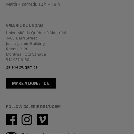
Mardi – samedi, 12 h – 18 h
GALERIE DE L’UQAM
Université du Québec à Montréal
1400, Berri Street
Judith-Jasmin Building
Room J-R120
Montréal (QC) Canada
514 987-6150
galerie@uqam.ca
MAKE A DONATION
FOLLOW GALERIE DE L'UQAM