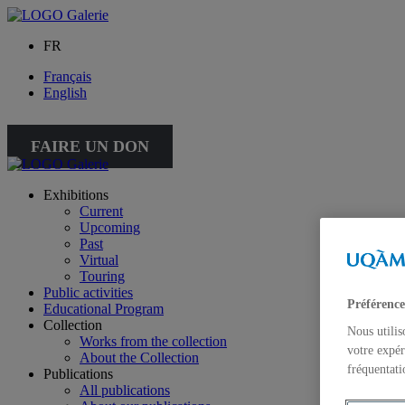
FR
Français
English
FAIRE UN DON
Exhibitions
Current
Upcoming
Past
Virtual
Touring
Public activities
Préférence
Educational Program
Collection
Nous utilis
Works from the collection
votre expér
About the Collection
fréquentati
Publications
All publications