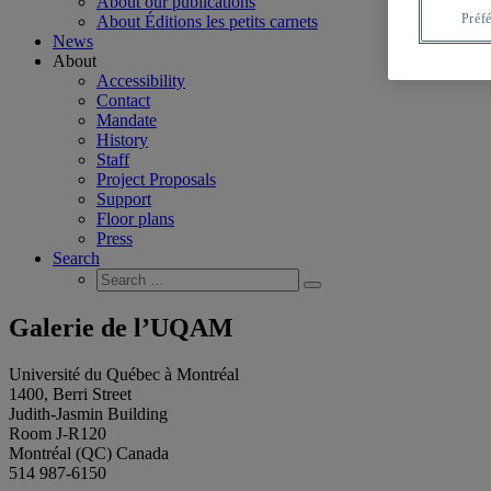
About our publications
Préf
About Éditions les petits carnets
News
About
Accessibility
Contact
Mandate
History
Staff
Project Proposals
Support
Floor plans
Press
Search
Search
Search
for:
Galerie de l’UQAM
Université du Québec à Montréal
1400, Berri Street
Judith-Jasmin Building
Room J-R120
Montréal (QC) Canada
514 987-6150