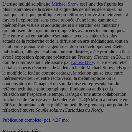
L’artiste multidisciplinaire
Michael Snow
est l’une des figures les
plus inspirantes de la scène artistique des dernières décennies. Sa
pratique artistique, prolifique et protéiforme, trouve à se réinventer à
travers l’exploration sans cesse rejouée d’une large gamme de
phénomènes visuels et acoustiques et à s’enrichir des mutations
qu’autorisent de façon ininterrompue les avancées technologiques.
Elle entre ainsi en parfaite résonnance avec les enjeux les plus
actuels de la recherche et de la diffusion en arts médiatiques, tout en
étant partie prenante de sa genèse et de son développement. Cette
publication, bilingue et abondamment illustrée, a été produite en lien
avec l’exposition éponyme présentée au Fresnoy (France) en 2011 et
dont le commissariat a été assuré par
Louise Déry
. Elle met en relief
certains aspects récurrents de la démarche de Michael Snow, tels que
le motif de la fenêtre comme cadrage, la relation qui se joue entre
intérieur/extérieur et entre recto/verso, la métamorphose ou la
condensation de l’image et du son, la mise en représentation du
référent technique (photographique, filmique ou audio) et la
réflexion sur l’espace et le temps. Il s’agit d’une autre collaboration
fructueuse de l’artiste avec la Galerie de l’UQAM qui a présenté en
2005 un important solo et publié un petit livre prenant pour point de
réflexion l’œuvre
Souffle solaire (Cariatides du Nord)
.
Publication complète (pdf, 4.27 mo)
Expositions liées