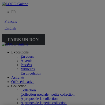
FR
Français
English
FAIRE UN DON
Expositions
En cours
À venir
Passées
Virtuelles
En circulation
Activités
Offre éducative
Collection
Collection
Collection spéciale : petite collection
À propos de la collection
À propos de la petite collection