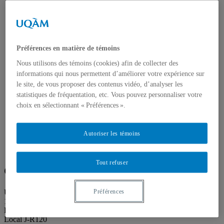
Publications
Toutes les publications
À propos des publications
À propos des Éditions les petits carnets
Actualités
Préférences en matière de témoins
À propos
Accessibilité
Nous utilisons des témoins (cookies) afin de collecter des
Contact
informations qui nous permettent d’améliorer votre expérience sur
Mandat
le site, de vous proposer des contenus vidéo, d’analyser les
Historique
Équipe
statistiques de fréquentation, etc. Vous pouvez personnaliser votre
Proposition de projet
choix en sélectionnant « Préférences ».
Partenaires
Plan des salles
Salle de presse
Autoriser les témoins
Recherche
Search
Search
for:
Tout refuser
Galerie de l’UQAM
Université du Québec à Montréal
Préférences
1400 rue Berri
Pavillon Judith-Jasmin
Local J-R120