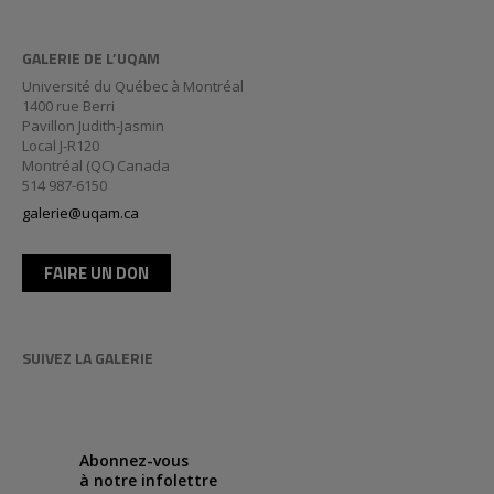
GALERIE DE L’UQAM
Université du Québec à Montréal
1400 rue Berri
Pavillon Judith-Jasmin
Local J-R120
Montréal (QC) Canada
514 987-6150
galerie@uqam.ca
FAIRE UN DON
SUIVEZ LA GALERIE
Abonnez-vous
à notre infolettre