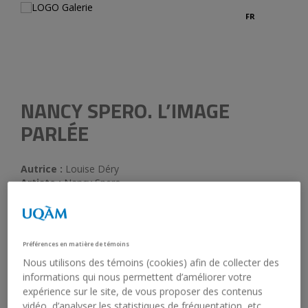
FR
Suiva
Précédent
NANCY SPERO. L’IMAGE
PARLÉE
Autrice :
Louise Déry
Artiste :
Nancy Spero
2001, 96 p., couverture rigide
16,5 x 23,5 cm, illustrations couleur
Français / Anglais
Préférences en matière de témoins
Table des matières
Nous utilisons des témoins (cookies) afin de collecter des
Graphisme : Emmelyne Pornillos
informations qui nous permettent d’améliorer votre
© Nancy Spero, Louise Déry, Galerie de l’UQAM
expérience sur le site, de vous proposer des contenus
ISBN 2-89276-193-X
vidéo, d’analyser les statistiques de fréquentation, etc.
25 $