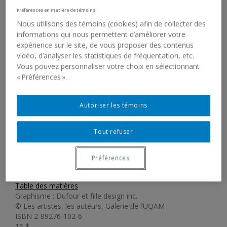
Préférences en matière de témoins
Nous utilisons des témoins (cookies) afin de collecter des
informations qui nous permettent d’améliorer votre
MONTRÉAL 1942-1992 :
expérience sur le site, de vous proposer des contenus
vidéo, d’analyser les statistiques de fréquentation, etc.
L’ANARCHIE
Vous pouvez personnaliser votre choix en sélectionnant
RESPLENDISSANTE DE LA
« Préférences ».
PEINTURE
Autoriser les témoins
Auteurs·trice :
Gilles Daigneault, François-Marc Gagnon,
Tout refuser
Fernande Saint-Martin
1992, 87 p., couverture souple
Préférences
24 x 28 cm, illustrations couleur
Français
Table des matières
Graphisme : Dufour et fille design inc.
© Les artistes, les auteurs, Galerie de l’UQAM
ISBN 2-89276-102-6
15 $