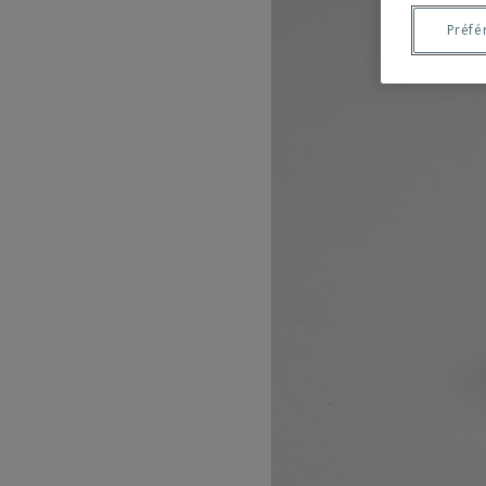
Préfé