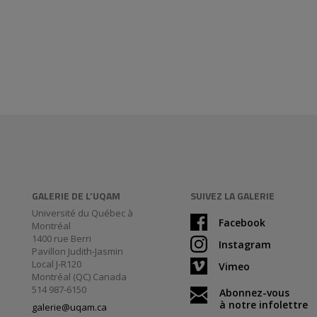
GALERIE DE L’UQAM
SUIVEZ LA GALERIE
Université du Québec à
Facebook
Montréal
1400 rue Berri
Instagram
Pavillon Judith-Jasmin
Local J-R120
Vimeo
Montréal (QC) Canada
514 987-6150
Abonnez-vous
à notre infolettre
galerie@uqam.ca