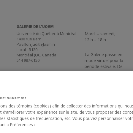
GALERIE DE L’UQAM
Université du Québec à Montréal
Mardi – samedi,
1400 rue Berri
12 h – 18 h
Pavillon Judith-Jasmin
Local J-R120
La Galerie passe en
Montréal (QC) Canada
514 987-6150
mode virtuel pour la
période estivale. De
retour le 3 septembre
17 h 30.
 matière de témoins
sons des témoins (cookies) afin de collecter des informations qui nou
 d’améliorer votre expérience sur le site, de vous proposer des cont
 les statistiques de fréquentation, etc. Vous pouvez personnaliser vot
ant « Préférences ».