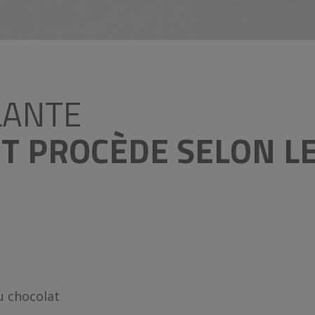
LANTE
UT PROCÈDE SELON L
u chocolat