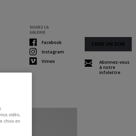
SUIVEZ LA
GALERIE
Facebook
FAIRE UN DON
Instagram
Vimeo
Abonnez-vous
à notre
infolettre
s
enus vidéo,
re choix en